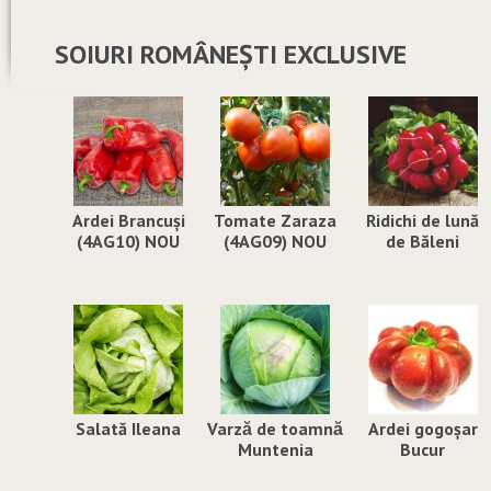
SOIURI ROMÂNEȘTI EXCLUSIVE
Ardei Brancuși
Tomate Zaraza
Ridichi de lună
(4AG10) NOU
(4AG09) NOU
de Băleni
Salată Ileana
Varză de toamnă
Ardei gogoșar
Muntenia
Bucur